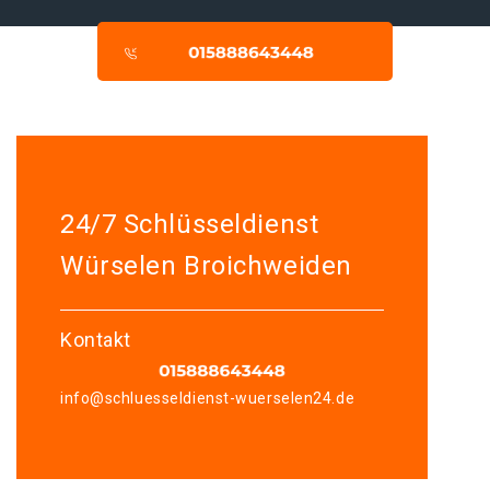
24/7 Schlüsseldienst
Würselen Broichweiden
Kontakt
info@schluesseldienst-wuerselen24.de